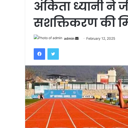
अंकिता ध्यानी ने 
सशक्तिकरण की म
admin
S
February 12, 2025
e
Facebook
Twitter
n
d
a
n
e
m
a
i
l