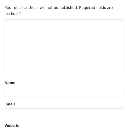
Your email address will not be published.
Required fields are
marked
*
C
o
m
m
e
n
t
Name
*
Email
Website