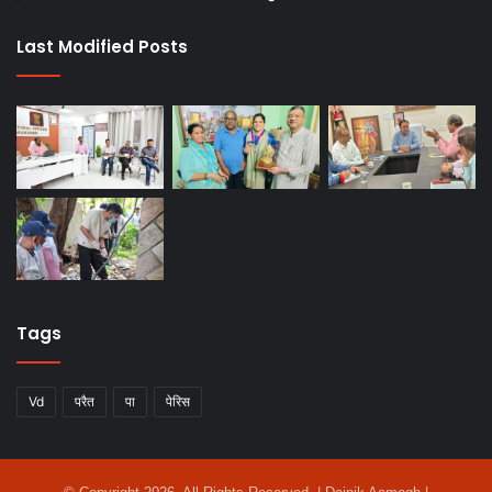
Last Modified Posts
Tags
Vd
परैत
पा
पेरिस