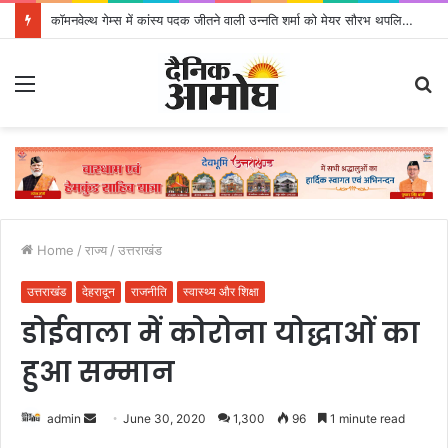
कॉमनवेल्थ गेम्स में कांस्य पदक जीतने वाली उन्नति शर्मा को मेयर सौरभ थपलियाल ने किया सम्मानित
Menu
S
fo
Home
/
राज्य
/
उत्तराखंड
उत्तराखंड
देहरादून
राजनीति
स्वास्थ्य और शिक्षा
डोईवाला में कोरोना योद्धाओं का
हुआ सम्मान
admin
S
June 30, 2020
1,300
96
1 minute read
e