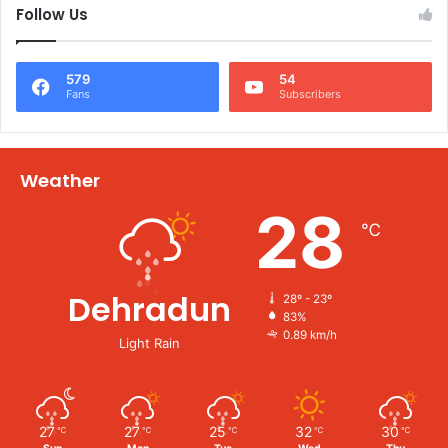
Follow Us
579
54
Fans
Subscribers
Weather
28
℃
Dehradun
28º - 23º
83%
0.89 km/h
Light Rain
27
27
25
32
30
℃
℃
℃
℃
℃