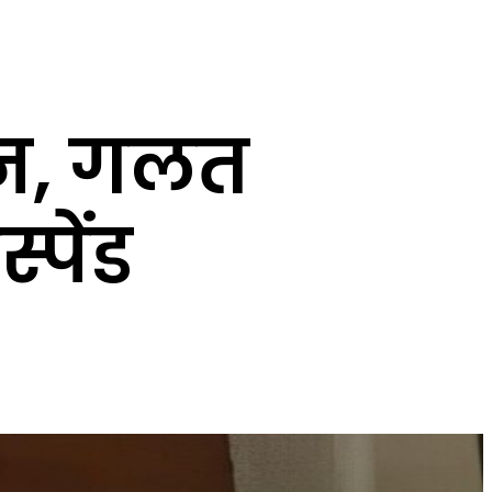
शन, गलत
पेंड