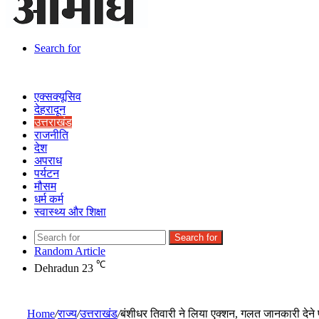
Search for
एक्सक्यूसिव
देहरादून
उत्तराखंड
राजनीति
देश
अपराध
पर्यटन
मौसम
धर्म कर्म
स्वास्थ्य और शिक्षा
Search for
Random Article
℃
Dehradun
23
Home
/
राज्य
/
उत्तराखंड
/
बंशीधर तिवारी ने लिया एक्शन, गलत जानकारी देने 