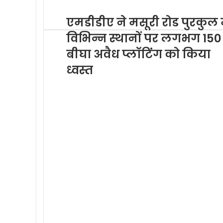
k
p
m
एमडीडीए ने मसूरी रोड पुरकुल म
विभिन्न स्थानों पर लगभग 150
बीघा अवैध प्लॉटिंग को किया
ध्वस्त