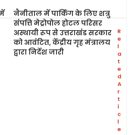
ें
नैनीताल में पार्किंग के लिए शत्रु
संपत्ति मेट्रोपोल होटल परिसर
R
अस्थायी रूप से उत्तराखंड सरकार
e
को आवंटित, केंद्रीय गृह मंत्रालय
l
द्वारा निर्देश जारी
a
t
e
d
A
r
t
i
c
l
e