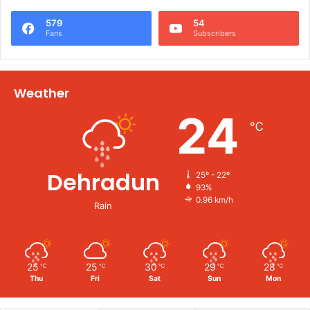
579
54
Fans
Subscribers
Weather
24
℃
Dehradun
25º - 22º
93%
0.96 km/h
Rain
25
25
30
29
28
℃
℃
℃
℃
℃
Thu
Fri
Sat
Sun
Mon