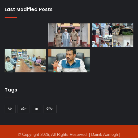
Last Modified Posts
Tags
Vd
परैत
पा
पेरिस
© Copyright 2026, All Rights Reserved | Dainik Aamogh |