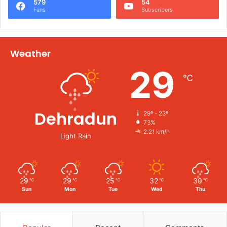
579
54
Fans
Subscribers
Weather
29
℃
Dehradun
29º - 23º
73%
2.21 km/h
Light Rain
29
29
25
32
30
℃
℃
℃
℃
℃
Sun
Mon
Tue
Wed
Thu