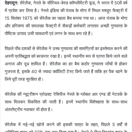
देहरादून:
सेरेलैक, नेस्‍ले के सीरियल-बेस्‍ड कॉम्‍प्‍लीमेंटरी फूड, ने भारत में 50वें वर्ष
में प्रवेश कर लिया है। नेस्‍ले इंडिया की पंजाब के मोगा में स्थित मशहूर फैक्‍ट्री में
15 सितंबर 1975 को सेरेलैक का पहला बैच बनाया गया था। आज पंजाब के मोगा
और हरियाणा की समलखा फैक्‍ट्री में सैकड़ों कर्मचारी लगातार अच्‍छी गुणवत्‍ता के
पौष्टिक उत्‍पाद उसी सावधानी एवं लगन के साथ बना रहे हैं।
पिछले पाँच दशकों से सेरेलैक ने उच्‍च गुणवत्‍ता की सामग्रियों का इस्‍तेमाल करने की
अपनी प्रतिबद्धता को बरकरार रखा है। इनमें स्‍थानीय रूप से प्राप्‍त किये जाने वाले
अनाज और दूध शामिल हैं। सेरेलैक का हर बैच कठोर गुणवत्‍ता जाँचों से होकर
गुजरता है, इसके 40 से ज्‍यादा क्‍वॉलिटी टेस्‍ट किये जाते हैं ताकि हर पैक खाने के
लिये पूरी तरह सुरक्षित हो।
सेरेलैक की न्‍यूट्रीशन प्रोडक्‍ट रेसिपीज नेस्‍ले के ग्‍लोबल आर एण्‍ड डी नेटवर्क के
साथ मिलकर विकसित की जाती हैं। इनमें स्‍थानीय विशेषज्ञता के साथ-साथ
अंतर्राष्‍ट्रीय नवाचार भी होता है।
सेरेलैक में नई-नई खोजें करने की इसकी यात्रा के तहत, पिछले 5 वर्षों से