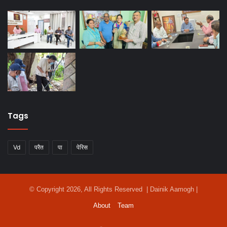
Tags
Vd
परैत
पा
पेरिस
© Copyright 2026, All Rights Reserved | Dainik Aamogh |
About
Team