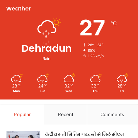
Weather
27
℃
Dehradun
28º - 24º
85%
1.28 km/h
Rain
28
24
32
32
28
℃
℃
℃
℃
℃
Mon
Tue
Wed
Thu
Fri
Popular
Recent
Comments
केंद्रीय मंत्री नितिन गडकरी से मिले सीएम