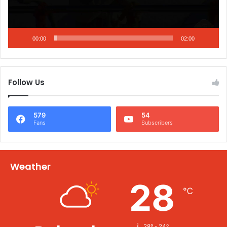
00:00
02:00
Follow Us
579
54
Fans
Subscribers
Weather
28
℃
28º - 24º