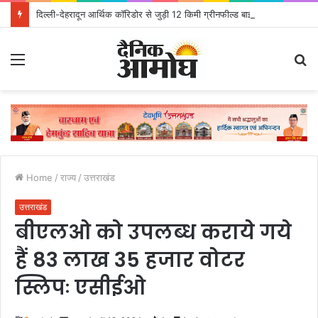
दिल्ली-देहरादून आर्थिक कॉरिडोर से जुड़ी 12 किमी ग्रीनफील्ड बाईपास परियोजना का डीएम ने किया निरीक्षण; समयबद्ध एवं गुणवत्तापूर्ण निर्माण सुनिश्चित करने के निर्देश, सुरक्षा मानकों से कोई समझौता नहींः डीएम
Menu
S
fo
Home
/
राज्य
/
उत्तराखंड
उत्तराखंड
बीएलओ को उपलब्ध कराये गये
हैं 83 लाख 35 हजार वोटर
स्लिपः एसीईओ