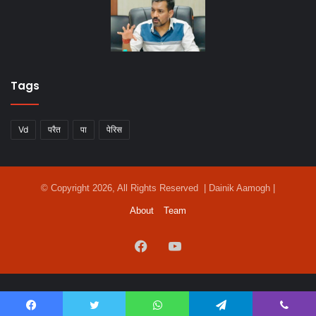
Tags
Vd
परैत
पा
पेरिस
© Copyright 2026, All Rights Reserved | Dainik Aamogh |
About
Team
Facebook
YouTube