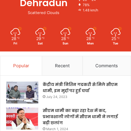
Dehradun
78%
1.48 km/h
Scattered Clouds
28
29
28
28
25
℃
℃
℃
℃
℃
Fri
Sat
Sun
Mon
Tue
Popular
Recent
Comments
केंद्रीय मंत्री नितिन गडकरी से मिले सीएम
धामी, इन मुद्दों पर हुई चर्चा
July 24, 2023
सीएम धामी का बढ़ा रहा देश में कद,
प्रभावशाली लोगों में सीएम धामी ने लगाई
बड़ी छलांग
March 1, 2024