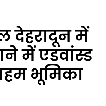
 देहरादून में
 में एडवांस्ड
अहम भूमिका