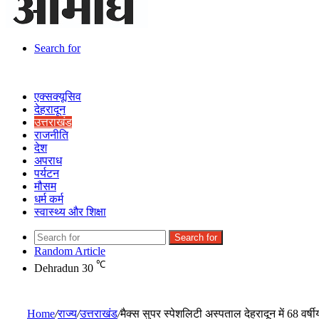
Search for
एक्सक्यूसिव
देहरादून
उत्तराखंड
राजनीति
देश
अपराध
पर्यटन
मौसम
धर्म कर्म
स्वास्थ्य और शिक्षा
Search for
Random Article
℃
Dehradun
30
Home
/
राज्य
/
उत्तराखंड
/
मैक्स सुपर स्पेशलिटी अस्पताल देहरादून में 68 वर