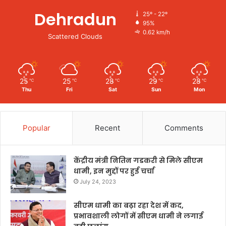
Dehradun
25º - 22º
95%
0.62 km/h
Scattered Clouds
25
25
28
29
28
℃
℃
℃
℃
℃
Thu
Fri
Sat
Sun
Mon
Popular
Recent
Comments
केंद्रीय मंत्री नितिन गडकरी से मिले सीएम
धामी, इन मुद्दों पर हुई चर्चा
July 24, 2023
सीएम धामी का बढ़ा रहा देश में कद,
प्रभावशाली लोगों में सीएम धामी ने लगाई