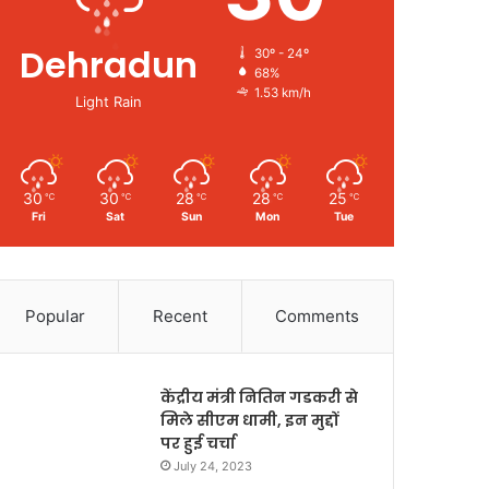
Dehradun
30º - 24º
68%
1.53 km/h
Light Rain
30
30
28
28
25
℃
℃
℃
℃
℃
Fri
Sat
Sun
Mon
Tue
Popular
Recent
Comments
केंद्रीय मंत्री नितिन गडकरी से
मिले सीएम धामी, इन मुद्दों
पर हुई चर्चा
July 24, 2023