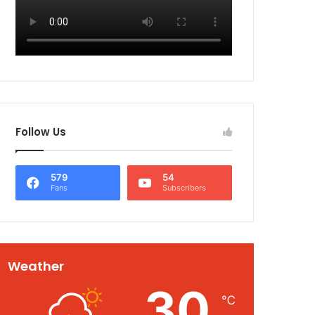
Follow Us
579
54
Fans
Subscribers
Weather
30
℃