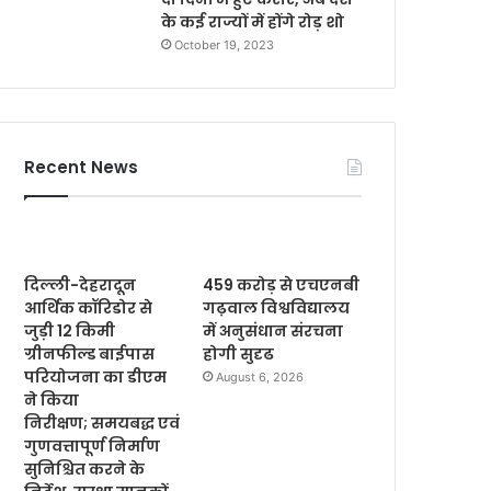
के कई राज्यों में होंगे रोड़ शो
October 19, 2023
Recent News
दिल्ली-देहरादून
459 करोड़ से एचएनबी
आर्थिक कॉरिडोर से
गढ़वाल विश्वविद्यालय
जुड़ी 12 किमी
में अनुसंधान संरचना
ग्रीनफील्ड बाईपास
होगी सुदृढ
परियोजना का डीएम
August 6, 2026
ने किया
निरीक्षण; समयबद्ध एवं
गुणवत्तापूर्ण निर्माण
सुनिश्चित करने के