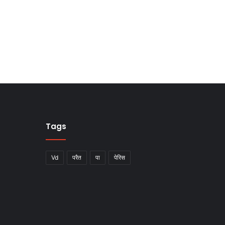
Tags
Vd
परैत
पा
पेरिस