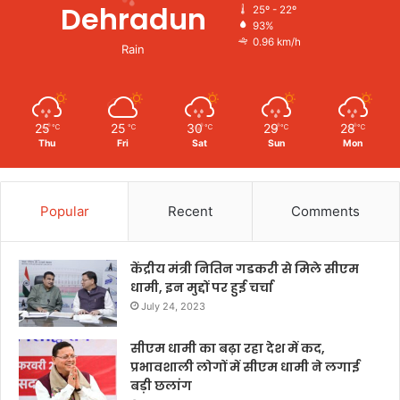
Dehradun
25º - 22º
93%
0.96 km/h
Rain
25
25
30
29
28
℃
℃
℃
℃
℃
Thu
Fri
Sat
Sun
Mon
Popular
Recent
Comments
केंद्रीय मंत्री नितिन गडकरी से मिले सीएम
धामी, इन मुद्दों पर हुई चर्चा
July 24, 2023
सीएम धामी का बढ़ा रहा देश में कद,
प्रभावशाली लोगों में सीएम धामी ने लगाई
बड़ी छलांग