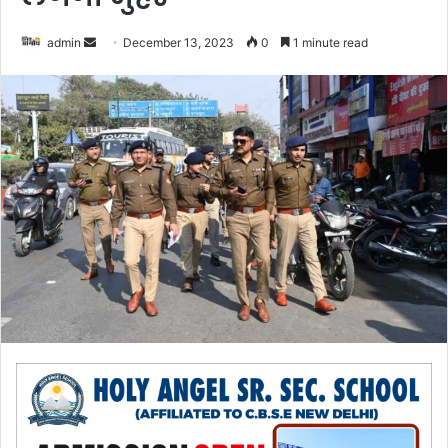
admin
S
December 13, 2023
0
1 minute read
e
n
d
a
n
e
m
a
i
l