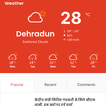
Weather
28
℃
Dehradun
28º - 24º
82%
1.89 km/h
Scattered Clouds
28
24
32
32
29
℃
℃
℃
℃
℃
Mon
Tue
Wed
Thu
Fri
Popular
Recent
Comments
केंद्रीय मंत्री नितिन गडकरी से मिले सीएम
धामी, इन मुद्दों पर हुई चर्चा