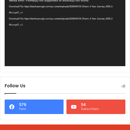
Media error: Format(s) not supported or source(s) not found
Player
Download File: https://dainikaamogh.com/wp-content/uploads/2026/04/CM-Dhami-4-Year-Journey-2026-2-
Min.mp4?_=1
Download File: https://dainikaamogh.com/wp-content/uploads/2026/04/CM-Dhami-4-Year-Journey-2026-2-
Min.mp4?_=1
Follow Us
579
54
Fans
Subscribers