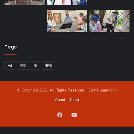
Tags
Vd
परैत
पा
पेरिस
© Copyright 2026, All Rights Reserved | Dainik Aamogh |
About
Team
Facebook
YouTube