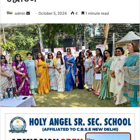
admin
S
October 5, 2024
4
1 minute read
e
n
d
a
n
e
m
a
i
l