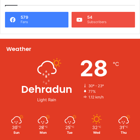
579
54
Fans
Subscribers
Weather
28
℃
Dehradun
30º - 23º
77%
1.12 km/h
Light Rain
30
28
25
32
31
℃
℃
℃
℃
℃
Sun
Mon
Tue
Wed
Thu