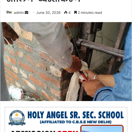
admin
S
June 30, 2026
4
2 minutes read
e
n
d
a
n
e
m
a
i
l