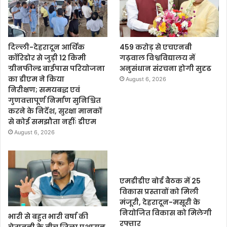
दिल्ली-देहरादून आर्थिक
459 करोड़ से एचएनबी
कॉरिडोर से जुड़ी 12 किमी
गढ़वाल विश्वविद्यालय में
ग्रीनफील्ड बाईपास परियोजना
अनुसंधान संरचना होगी सुदृढ
का डीएम ने किया
August 6, 2026
निरीक्षण; समयबद्ध एवं
गुणवत्तापूर्ण निर्माण सुनिश्चित
करने के निर्देश, सुरक्षा मानकों
से कोई समझौता नहींः डीएम
August 6, 2026
एमडीडीए बोर्ड बैठक में 25
विकास प्रस्तावों को मिली
मंजूरी, देहरादून-मसूरी के
नियोजित विकास को मिलेगी
भारी से बहुत भारी वर्षा की
रफ्तार