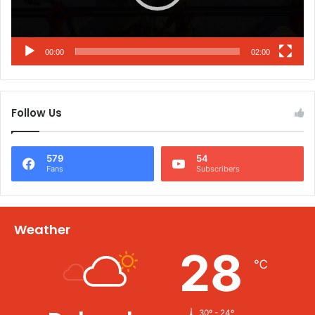
00:00
02:00
Follow Us
579
54
Fans
Subscribers
Weather
28
℃
30º - 24º