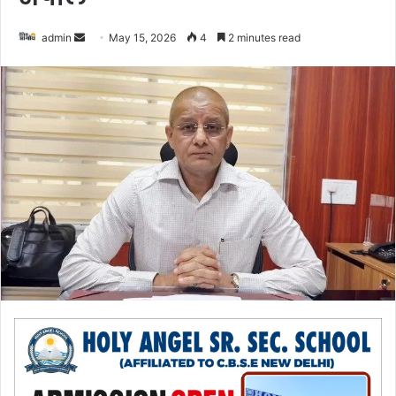
admin
S
May 15, 2026
4
2 minutes read
e
n
d
a
n
e
m
a
i
l