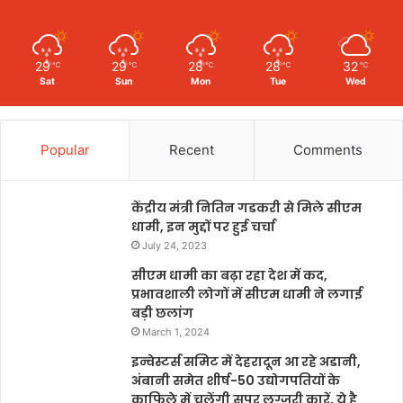
29
29
28
28
32
℃
℃
℃
℃
℃
Sat
Sun
Mon
Tue
Wed
Popular
Recent
Comments
केंद्रीय मंत्री नितिन गडकरी से मिले सीएम
धामी, इन मुद्दों पर हुई चर्चा
July 24, 2023
सीएम धामी का बढ़ा रहा देश में कद,
प्रभावशाली लोगों में सीएम धामी ने लगाई
बड़ी छलांग
March 1, 2024
इन्वेस्टर्स समिट में देहरादून आ रहे अडानी,
अंबानी समेत शीर्ष-50 उद्योगपतियों के
काफिले में चलेंगी सुपर लग्जरी कारें, ये है