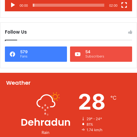
00:00
02:00
Follow Us
579
54
Fans
Subscribers
Weather
28
℃
Dehradun
29º - 24º
81%
1.74 km/h
Rain