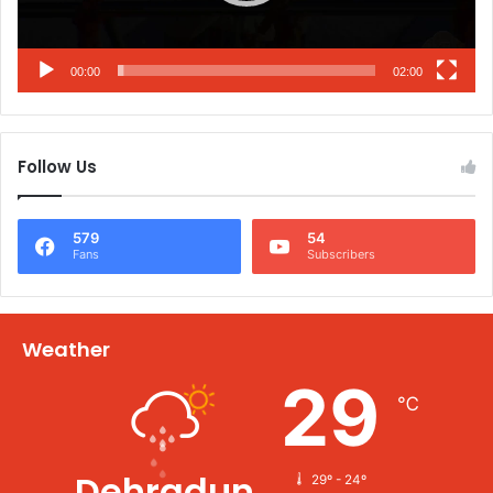
00:00
02:00
Follow Us
579
54
Fans
Subscribers
Weather
29
℃
Dehradun
29º - 24º