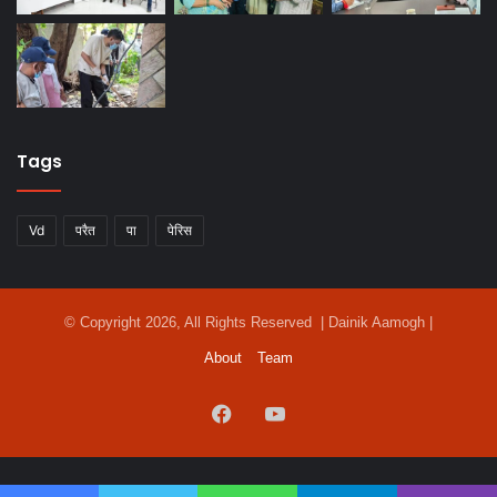
Tags
Vd
परैत
पा
पेरिस
© Copyright 2026, All Rights Reserved | Dainik Aamogh |
About
Team
Facebook
YouTube