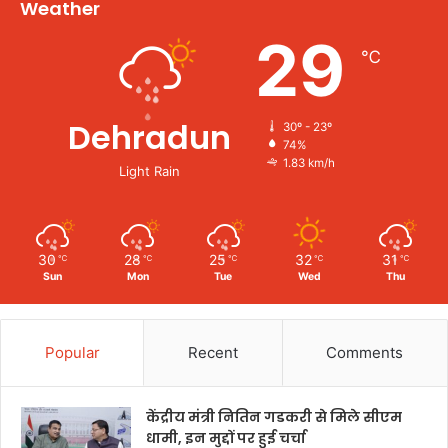
Weather
29
℃
Dehradun
30º - 23º
74%
1.83 km/h
Light Rain
30
28
25
32
31
℃
℃
℃
℃
℃
Sun
Mon
Tue
Wed
Thu
Popular
Recent
Comments
केंद्रीय मंत्री नितिन गडकरी से मिले सीएम
धामी, इन मुद्दों पर हुई चर्चा