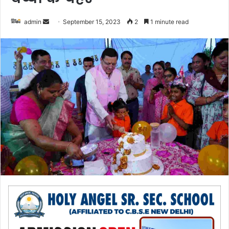
admin
S
September 15, 2023
2
1 minute read
e
n
d
a
n
e
m
a
i
l