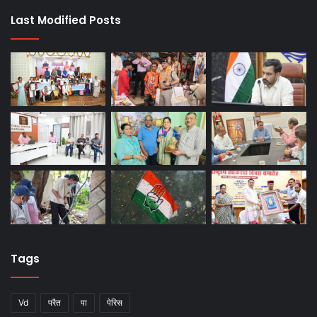
Last Modified Posts
Tags
Vd
परैत
पा
पेरिस