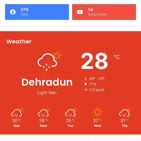
579
54
Fans
Subscribers
Weather
28
℃
Dehradun
30º - 23º
77%
1.12 km/h
Light Rain
30
28
25
32
31
℃
℃
℃
℃
℃
Sun
Mon
Tue
Wed
Thu