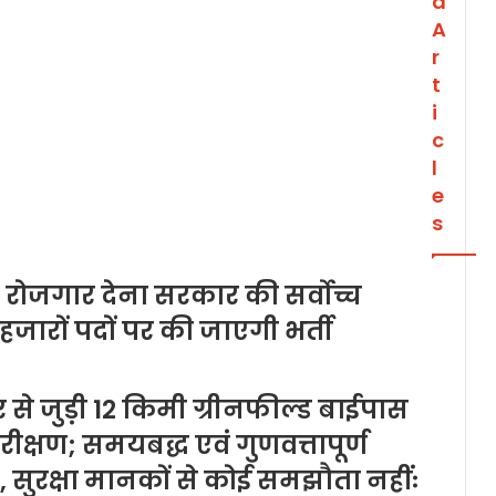
d
A
r
t
i
c
l
e
s
ो रोजगार देना सरकार की सर्वोच्च
 हजारों पदों पर की जाएगी भर्ती
 से जुड़ी 12 किमी ग्रीनफील्ड बाईपास
क्षण; समयबद्ध एवं गुणवत्तापूर्ण
श, सुरक्षा मानकों से कोई समझौता नहींः