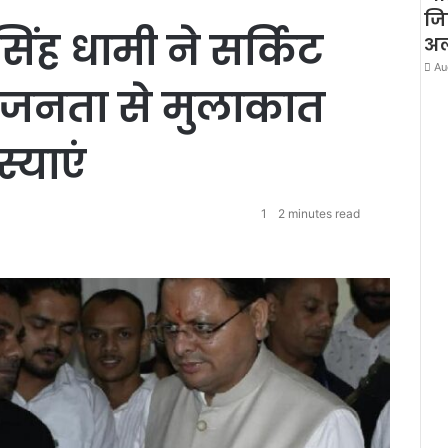
जि
s
 सिंह धामी ने सर्किट
e
अलर
Au
में जनता से मुलाकात
्याएं
1
2 minutes read