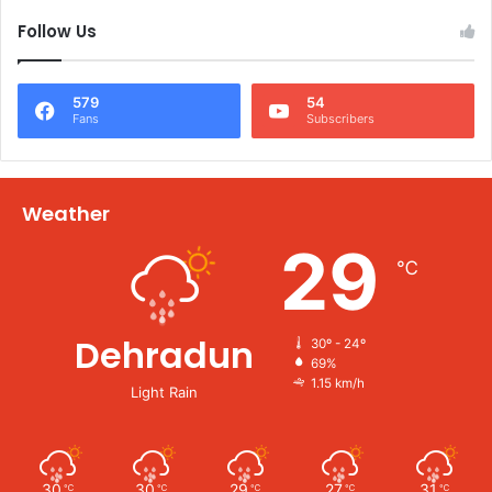
Follow Us
579
54
Fans
Subscribers
Weather
29
℃
Dehradun
30º - 24º
69%
1.15 km/h
Light Rain
30
30
29
27
31
℃
℃
℃
℃
℃