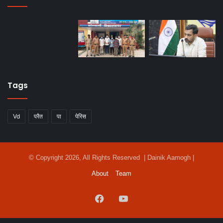
Tags
Vd
परैत
पा
पेरिस
© Copyright 2026, All Rights Reserved | Dainik Aamogh |
About
Team
Facebook
YouTube