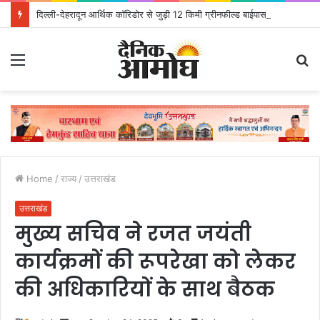
दिल्ली-देहरादून आर्थिक कॉरिडोर से जुड़ी 12 किमी ग्रीनफील्ड बाईपास परियोजना का डीएम ने किया निरीक्षण; समयबद्ध एवं गुणवत्तापूर्ण निर्माण सुनिश्चित करने के निर्देश, सुरक्षा मानकों से कोई समझौता नहींः डीएम
Menu
S
fo
Home
/
राज्य
/
उत्तराखंड
उत्तराखंड
मुख्य सचिव ने रजत जयंती
कार्यक्रमों की रूपरेखा को लेकर
की अधिकारियों के साथ बैठक