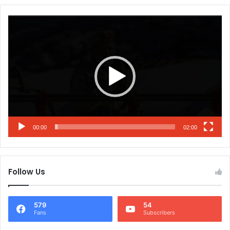
Video
Player
00:00
02:00
Follow Us
579
54
Fans
Subscribers