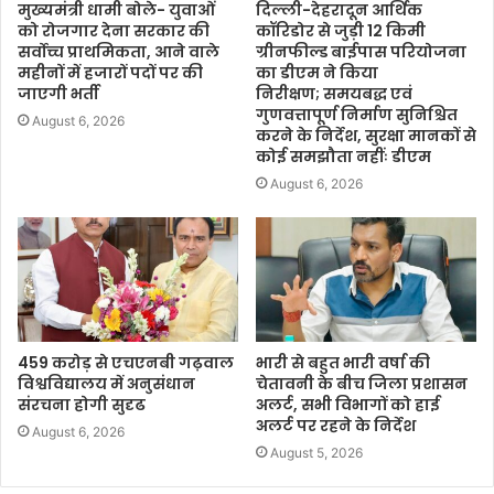
मुख्यमंत्री धामी बोले- युवाओं
दिल्ली-देहरादून आर्थिक
को रोजगार देना सरकार की
कॉरिडोर से जुड़ी 12 किमी
सर्वोच्च प्राथमिकता, आने वाले
ग्रीनफील्ड बाईपास परियोजना
महीनों में हजारों पदों पर की
का डीएम ने किया
जाएगी भर्ती
निरीक्षण; समयबद्ध एवं
गुणवत्तापूर्ण निर्माण सुनिश्चित
August 6, 2026
करने के निर्देश, सुरक्षा मानकों से
कोई समझौता नहींः डीएम
August 6, 2026
459 करोड़ से एचएनबी गढ़वाल
भारी से बहुत भारी वर्षा की
विश्वविद्यालय में अनुसंधान
चेतावनी के बीच जिला प्रशासन
संरचना होगी सुदृढ
अलर्ट, सभी विभागों को हाई
अलर्ट पर रहने के निर्देश
August 6, 2026
August 5, 2026