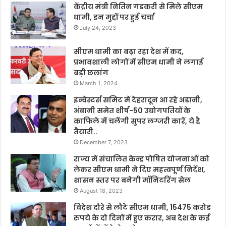
केंद्रीय मंत्री नितिन गडकरी से मिले सीएम
धामी, इन मुद्दों पर हुई चर्चा
July 24, 2023
सीएम धामी का बढ़ा रहा देश में कद,
प्रभावशाली लोगों में सीएम धामी ने लगाई
बड़ी छलांग
March 1, 2024
इन्वेस्टर्स समिट में देहरादून आ रहे अडानी,
अंबानी समेत शीर्ष-50 उद्योगपतियों के
काफिले में चलेंगी सुपर लग्जरी कारें, ये है
तैयारी..
December 7, 2023
राज्य में संचालित केन्द्र पोषित योजनाओं को
लेकर सीएम धामी ने दिए महत्वपूर्ण निर्देश,
शासन स्तर पर बनेगी मॉनिटरिंग सेल
August 18, 2023
विदेश दौरे से लौटे सीएम धामी, 15475 करोड
रुपये के दो दिनों में हुए करार, अब देश के कई