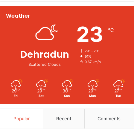
Weather
23
℃
Dehradun
29º - 23º
91%
0.67 km/h
Scattered Clouds
29
29
30
29
27
℃
℃
℃
℃
℃
Fri
Sat
Sun
Mon
Tue
Popular
Recent
Comments