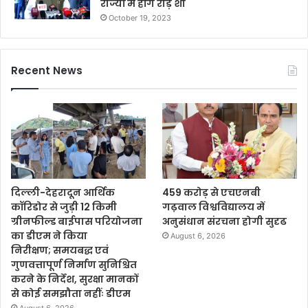
राज्यों में होंगे रोड़ शो
October 19, 2023
Recent News
दिल्ली-देहरादून आर्थिक
459 करोड़ से एचएनबी
कॉरिडोर से जुड़ी 12 किमी
गढ़वाल विश्वविद्यालय में
ग्रीनफील्ड बाईपास परियोजना
अनुसंधान संरचना होगी सुदृढ
का डीएम ने किया
August 6, 2026
निरीक्षण; समयबद्ध एवं
गुणवत्तापूर्ण निर्माण सुनिश्चित
करने के निर्देश, सुरक्षा मानकों
से कोई समझौता नहींः डीएम