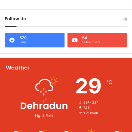
Follow Us
579
54
Fans
Subscribers
Weather
29
℃
Dehradun
29º - 23º
74%
1.21 km/h
Light Rain