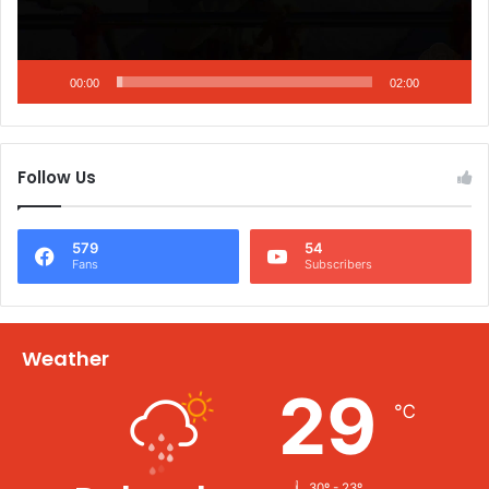
00:00
02:00
Follow Us
579
54
Fans
Subscribers
Weather
29
℃
30º - 23º