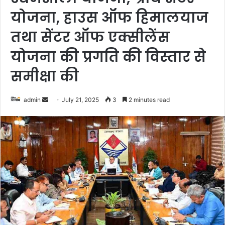
योजना, हाउस ऑफ हिमालयाज
तथा सेंटर ऑफ एक्सीलेंस
योजना की प्रगति की विस्तार से
समीक्षा की
admin
S
July 21, 2025
3
2 minutes read
e
n
d
a
n
e
m
a
i
l