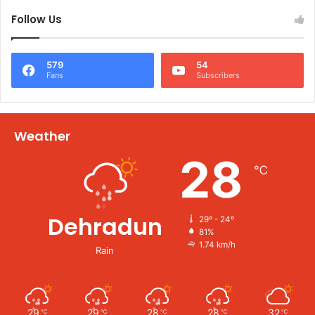
Follow Us
579
54
Fans
Subscribers
Weather
28
℃
Dehradun
29º - 24º
81%
1.74 km/h
Rain
29
29
28
28
32
℃
℃
℃
℃
℃