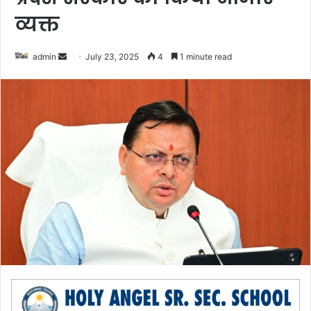
व्यक्त
admin
S
July 23, 2025
4
1 minute read
e
n
d
a
n
e
m
a
i
l