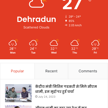
27
Dehradun
28º - 24º
85%
2.05 km/h
Scattered Clouds
28
24
32
32
29
℃
℃
℃
℃
℃
Mon
Tue
Wed
Thu
Fri
Popular
Recent
Comments
केंद्रीय मंत्री नितिन गडकरी से मिले सीएम
धामी, इन मुद्दों पर हुई चर्चा
July 24, 2023
सीएम धामी का बढ़ा रहा देश में कद,