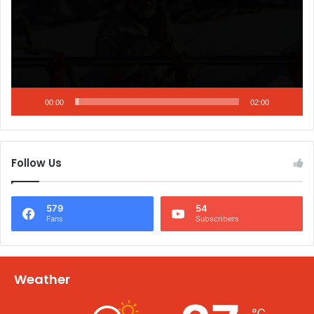
00:00
02:00
Follow Us
579
54
Fans
Subscribers
Weather
℃