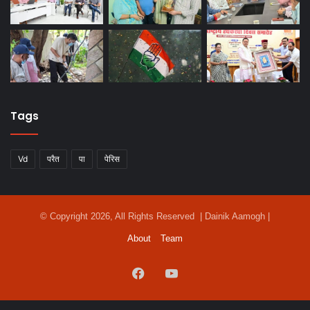
Tags
Vd
परैत
पा
पेरिस
© Copyright 2026, All Rights Reserved | Dainik Aamogh |
About
Team
Facebook
YouTube