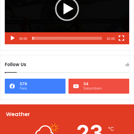
00:00
02:00
Follow Us
579
54
Fans
Subscribers
Weather
23
℃