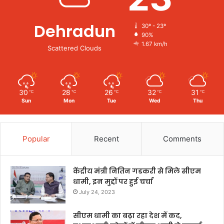
Dehradun
30º - 23º
90%
1.67 km/h
Scattered Clouds
30
28
26
32
31
℃
℃
℃
℃
℃
Sun
Mon
Tue
Wed
Thu
Popular
Recent
Comments
केंद्रीय मंत्री नितिन गडकरी से मिले सीएम
धामी, इन मुद्दों पर हुई चर्चा
July 24, 2023
सीएम धामी का बढ़ा रहा देश में कद,