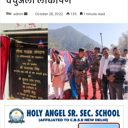
वर्चुअली लोकार्पण
admin
S
October 28, 2022
135
1 minute read
e
n
d
a
n
e
m
a
i
l