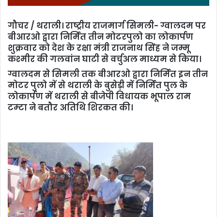
गौचर / थराली। राष्ट्रीय राजमार्ग सिमली- ग्वालदम पर
बीआरओ द्वारा निर्मित तीन मोटरपुलो का लोकार्पण
शुक्रवार को देश के रक्षा मंत्री राजनाथ सिंह ने जम्मू
कश्मीर की गलवांन घाटी से वर्चुअल माध्यम से किया।
ग्वालदम से सिमली तक बीआरओ द्वारा निर्मित इन तीन
मोटर पुलो में से थराली के बुसेड़ी में निर्मित पुल के
लोकार्पण में थराली से बीजेपी विधायक भूपाल राम
टम्टा ने बतौर अतिथि शिरकत की।