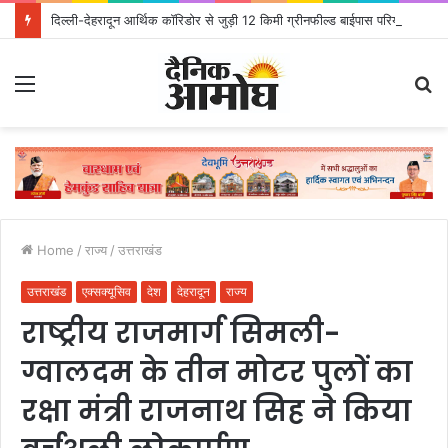
दिल्ली-देहरादून आर्थिक कॉरिडोर से जुड़ी 12 किमी ग्रीनफील्ड बाईपास परियोजना का डीएम ने किया निरीक्षण; समयबद्ध एवं गुणवत्तापूर्ण निर्माण सुनिश्चित करने के निर्देश, सुरक्षा मानकों से कोई समझौता नहींः डीएम
Menu
S
fo
Home
/
राज्य
/
उत्तराखंड
उत्तराखंड
एक्सक्यूसिव
देश
देहरादून
राज्य
राष्ट्रीय राजमार्ग सिमली-
ग्वालदम के तीन मोटर पुलों का
रक्षा मंत्री राजनाथ सिह ने किया