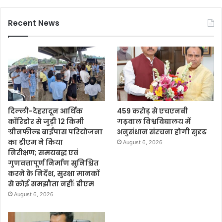
Recent News
दिल्ली-देहरादून आर्थिक
459 करोड़ से एचएनबी
कॉरिडोर से जुड़ी 12 किमी
गढ़वाल विश्वविद्यालय में
ग्रीनफील्ड बाईपास परियोजना
अनुसंधान संरचना होगी सुदृढ
का डीएम ने किया
August 6, 2026
निरीक्षण; समयबद्ध एवं
गुणवत्तापूर्ण निर्माण सुनिश्चित
करने के निर्देश, सुरक्षा मानकों
से कोई समझौता नहींः डीएम
August 6, 2026