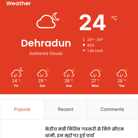
Weather
24
℃
Dehradun
24º - 24º
92%
1.66 km/h
Scattered Clouds
24
29
28
27
28
℃
℃
℃
℃
℃
Fri
Sat
Sun
Mon
Tue
Popular
Recent
Comments
केंद्रीय मंत्री नितिन गडकरी से मिले सीएम
धामी, इन मुद्दों पर हुई चर्चा