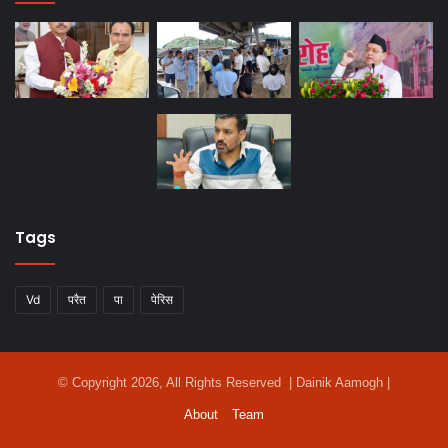
Tags
Vd
परैत
पा
पेरिस
© Copyright 2026, All Rights Reserved | Dainik Aamogh |
About
Team