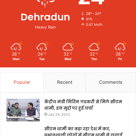
Dehradun
28º - 24º
91%
0.67 km/h
Heavy Rain
28
24
32
32
28
℃
℃
℃
℃
℃
Mon
Tue
Wed
Thu
Fri
Popular
Recent
Comments
केंद्रीय मंत्री नितिन गडकरी से मिले सीएम
धामी, इन मुद्दों पर हुई चर्चा
July 24, 2023
सीएम धामी का बढ़ा रहा देश में कद,
प्रभावशाली लोगों में सीएम धामी ने लगाई