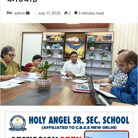
admin
S
July 11, 2025
2
3 minutes read
e
n
d
a
n
e
m
a
i
l