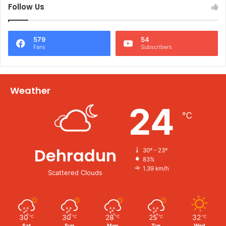
Follow Us
579
54
Fans
Subscribers
Weather
24
℃
Dehradun
30º - 23º
83%
1.39 km/h
Scattered Clouds
30
30
28
25
32
℃
℃
℃
℃
℃
Sat
Sun
Mon
Tue
Wed