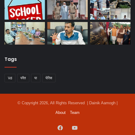
Tags
Vd
परैत
पा
पेरिस
© Copyright 2026, All Rights Reserved | Dainik Aamogh |
About
Team
Facebook
YouTube