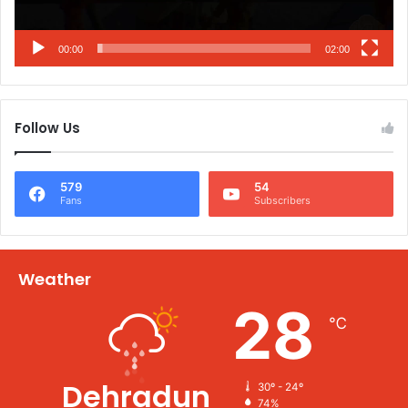
00:00
02:00
Follow Us
579
54
Fans
Subscribers
Weather
28
℃
Dehradun
30º - 24º
74%