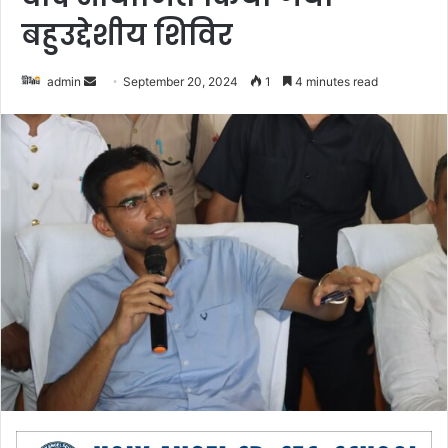
बहुउद्देशीय शिविर
admin
S
September 20, 2024
1
4 minutes read
e
n
d
a
n
e
m
a
i
l