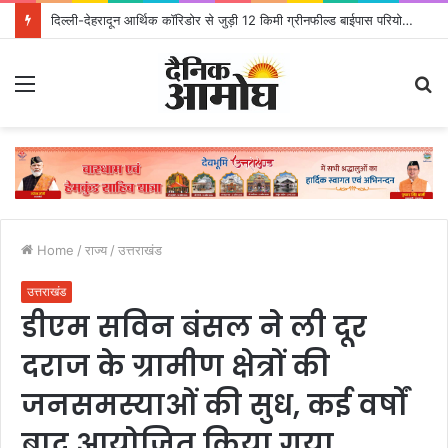
दिल्ली-देहरादून आर्थिक कॉरिडोर से जुड़ी 12 किमी ग्रीनफील्ड बाईपास परियोजना का डीएम ने किया निरीक्षण; समयबद्ध एवं गुणवत्तापूर्ण निर्माण सुनिश्चित करने के निर्देश, सुरक्षा मानकों से कोई समझौता नहींः डीएम
Menu
S
fo
Home
/
राज्य
/
उत्तराखंड
उत्तराखंड
डीएम सविन बंसल ने ली दूर
दराज के ग्रामीण क्षेत्रों की
जनसमस्याओं की सुध, कई वर्षों
बाद आयोजित किया गया