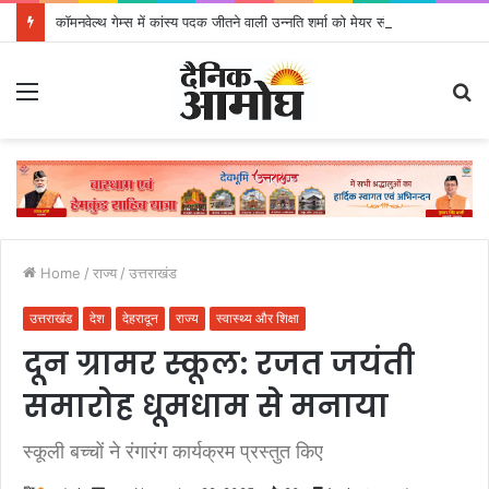
कॉमनवेल्थ गेम्स में कांस्य पदक जीतने वाली उन्नति शर्मा को मेयर सौरभ थपलियाल ने किया सम्मानित
Menu
S
fo
Home
/
राज्य
/
उत्तराखंड
उत्तराखंड
देश
देहरादून
राज्य
स्वास्थ्य और शिक्षा
दून ग्रामर स्कूल: रजत जयंती
समारोह धूमधाम से मनाया
स्कूली बच्चों ने रंगारंग कार्यक्रम प्रस्तुत किए