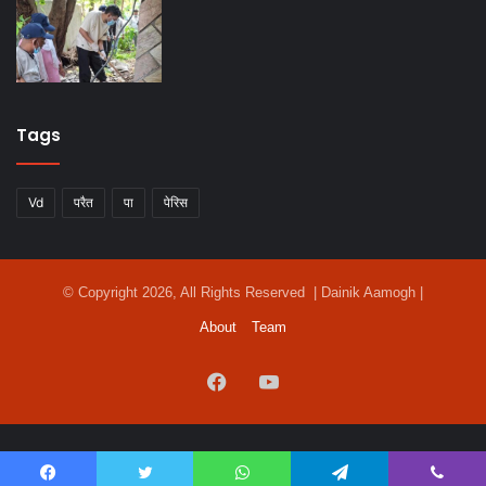
Tags
Vd
परैत
पा
पेरिस
© Copyright 2026, All Rights Reserved | Dainik Aamogh |
About
Team
Facebook
YouTube