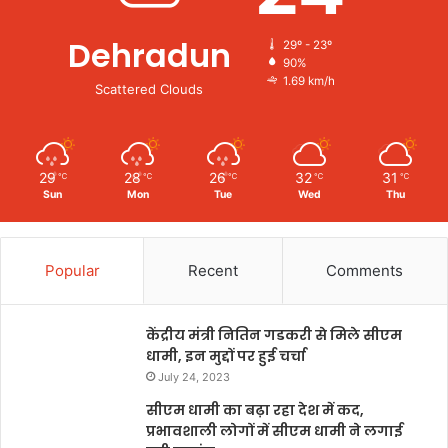
Dehradun
29º - 23º
90%
1.69 km/h
Scattered Clouds
29
28
26
32
31
℃
℃
℃
℃
℃
Sun
Mon
Tue
Wed
Thu
Popular
Recent
Comments
केंद्रीय मंत्री नितिन गडकरी से मिले सीएम
धामी, इन मुद्दों पर हुई चर्चा
July 24, 2023
सीएम धामी का बढ़ा रहा देश में कद,
प्रभावशाली लोगों में सीएम धामी ने लगाई