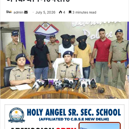
admin
S
July 5, 2026
4
3 minutes read
e
n
d
a
n
e
m
a
i
l