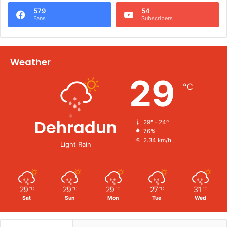
579
54
Fans
Subscribers
Weather
29
℃
Dehradun
29º - 24º
76%
2.34 km/h
Light Rain
29
29
29
27
31
℃
℃
℃
℃
℃
Sat
Sun
Mon
Tue
Wed