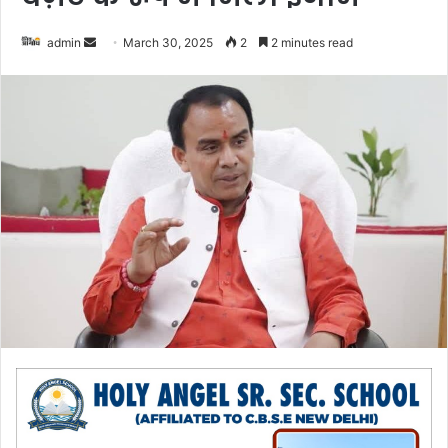
admin
S
March 30, 2025
2
2 minutes read
e
n
d
a
n
e
m
a
i
l