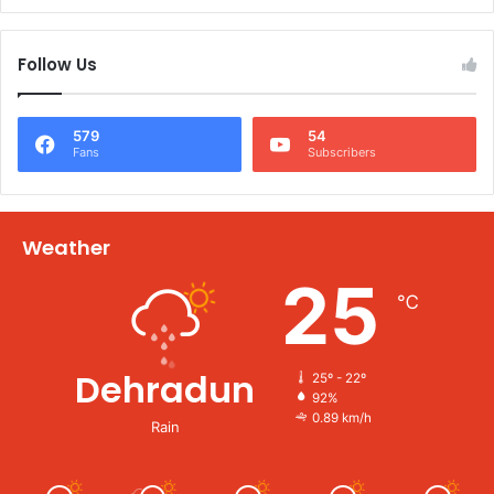
Follow Us
579
54
Fans
Subscribers
Weather
25
℃
Dehradun
25º - 22º
92%
0.89 km/h
Rain