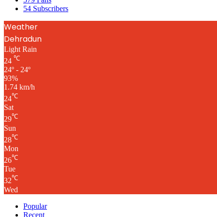
54
Subscribers
Weather
Dehradun
Light Rain
℃
24
24º - 24º
93%
1.74 km/h
℃
24
Sat
℃
29
Sun
℃
28
Mon
℃
26
Tue
℃
32
Wed
Popular
Recent