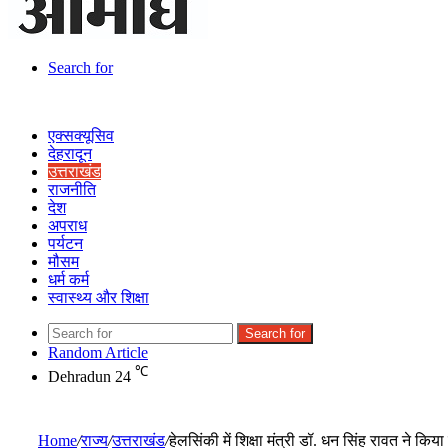
Search for
एक्सक्यूसिव
देहरादून
उत्तराखंड
राजनीति
देश
अपराध
पर्यटन
मौसम
धर्म कर्म
स्वास्थ्य और शिक्षा
Search for
Random Article
℃
Dehradun
24
Home
/
राज्य
/
उत्तराखंड
/
हेलसिंकी में शिक्षा मंत्री डॉ. धन सिंह रावत ने कि