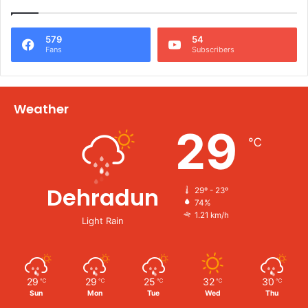
579
54
Fans
Subscribers
Weather
29
℃
Dehradun
29º - 23º
74%
1.21 km/h
Light Rain
29
29
25
32
30
℃
℃
℃
℃
℃
Sun
Mon
Tue
Wed
Thu