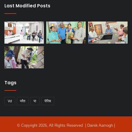
Last Modified Posts
Tags
Vd
परैत
पा
पेरिस
© Copyright 2026, All Rights Reserved | Dainik Aamogh |