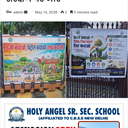
admin
S
May 14, 2026
2
3 minutes read
e
n
d
a
n
e
m
a
i
l