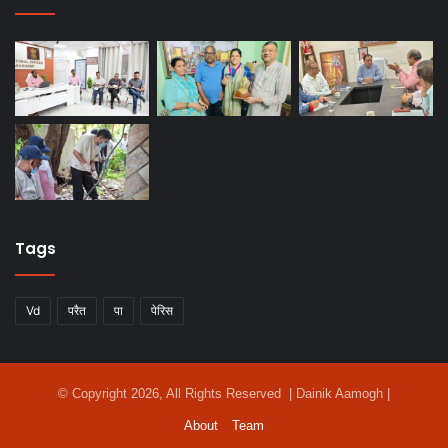
Tags
Vd
परैत
पा
पेरिस
© Copyright 2026, All Rights Reserved | Dainik Aamogh |
About
Team