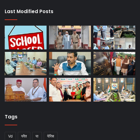
Last Modified Posts
Tags
Vd
परैत
पा
पेरिस