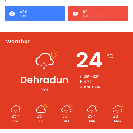
579
54
Fans
Subscribers
Weather
24
℃
Dehradun
25º - 22º
93%
0.96 km/h
Rain
25
25
30
29
28
℃
℃
℃
℃
℃
Thu
Fri
Sat
Sun
Mon