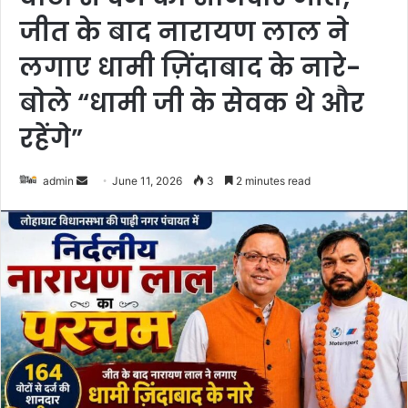
जीत के बाद नारायण लाल ने
लगाए धामी ज़िंदाबाद के नारे-
बोले “धामी जी के सेवक थे और
रहेंगे”
admin
S
June 11, 2026
3
2 minutes read
e
n
d
a
n
e
m
a
i
l