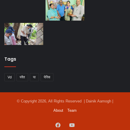
Tags
Vd
परैत
पा
पेरिस
© Copyright 2026, All Rights Reserved | Dainik Aamogh |
About
Team
Facebook
YouTube