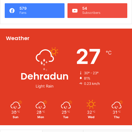
579
54
Fans
Subscribers
Weather
27
℃
Dehradun
30º - 23º
81%
0.23 km/h
Light Rain
30
28
25
32
31
℃
℃
℃
℃
℃
Sun
Mon
Tue
Wed
Thu