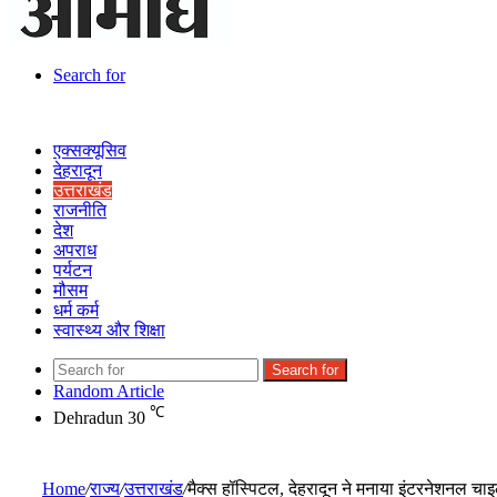
Search for
एक्सक्यूसिव
देहरादून
उत्तराखंड
राजनीति
देश
अपराध
पर्यटन
मौसम
धर्म कर्म
स्वास्थ्य और शिक्षा
Search for
Random Article
℃
Dehradun
30
Home
/
राज्य
/
उत्तराखंड
/
मैक्स हॉस्पिटल, देहरादून ने मनाया इंटरनेशनल चा