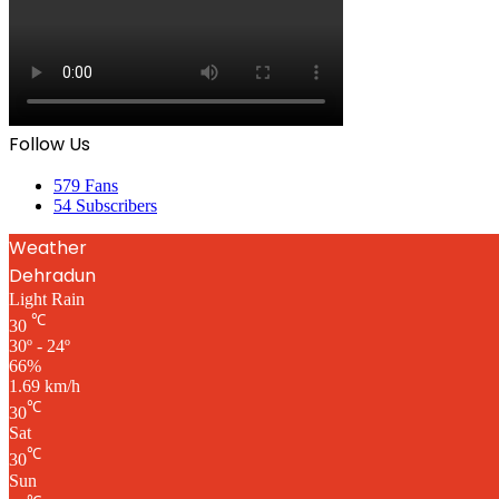
Follow Us
579
Fans
54
Subscribers
Weather
Dehradun
Light Rain
℃
30
30º - 24º
66%
1.69 km/h
℃
30
Sat
℃
30
Sun