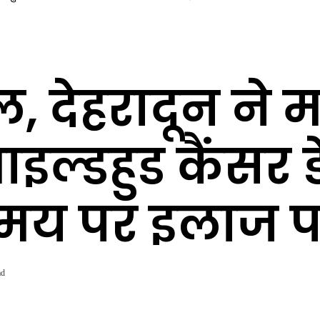
ल, देहरादून ने
ल्डहुड कैंसर ड
य पर इलाज पर
ad