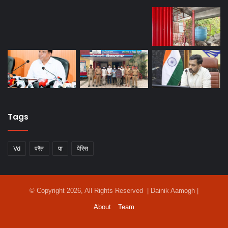
Tags
Vd
परैत
पा
पेरिस
© Copyright 2026, All Rights Reserved | Dainik Aamogh |
About
Team