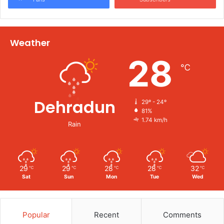
Weather
28
℃
Dehradun
29º - 24º
81%
1.74 km/h
Rain
29
29
28
28
32
℃
℃
℃
℃
℃
Sat
Sun
Mon
Tue
Wed
Popular
Recent
Comments