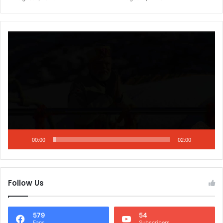
Video
Player
00:00
02:00
Follow Us
579
54
Fans
Subscribers