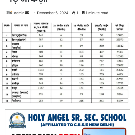
admin
S
December 6, 2024
1
1 minute read
e
n
d
a
n
e
m
a
i
l