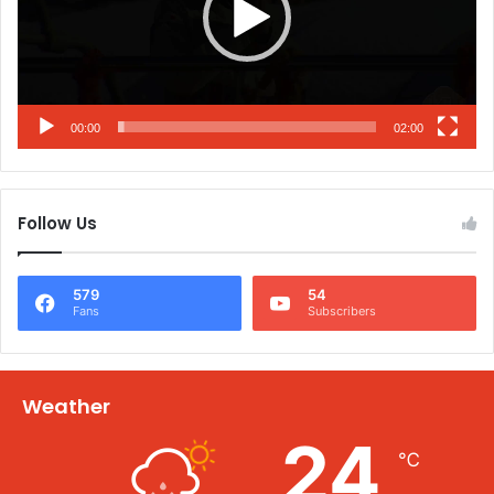
00:00
02:00
Follow Us
579
54
Fans
Subscribers
Weather
24
℃