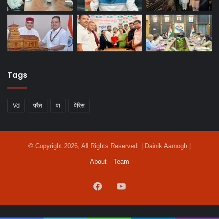
Tags
Vd
परैत
पा
पेरिस
© Copyright 2026, All Rights Reserved | Dainik Aamogh |
About
Team
Facebook
YouTube