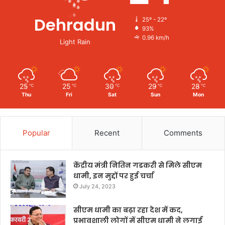
Dehradun
25º - 22º
93%
0.96 km/h
Light Rain
25
25
30
29
28
℃
℃
℃
℃
℃
Thu
Fri
Sat
Sun
Mon
Popular
Recent
Comments
केंद्रीय मंत्री नितिन गडकरी से मिले सीएम
धामी, इन मुद्दों पर हुई चर्चा
July 24, 2023
सीएम धामी का बढ़ा रहा देश में कद,
प्रभावशाली लोगों में सीएम धामी ने लगाई