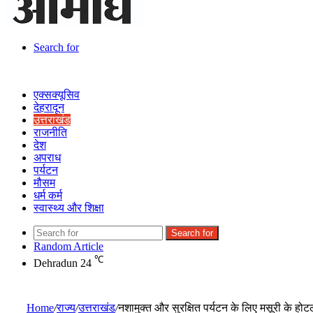
Search for
एक्सक्यूसिव
देहरादून
उत्तराखंड
राजनीति
देश
अपराध
पर्यटन
मौसम
धर्म कर्म
स्वास्थ्य और शिक्षा
Search for
Random Article
℃
Dehradun
24
Home
/
राज्य
/
उत्तराखंड
/
नशामुक्त और सुरक्षित पर्यटन के लिए मसूरी के होट