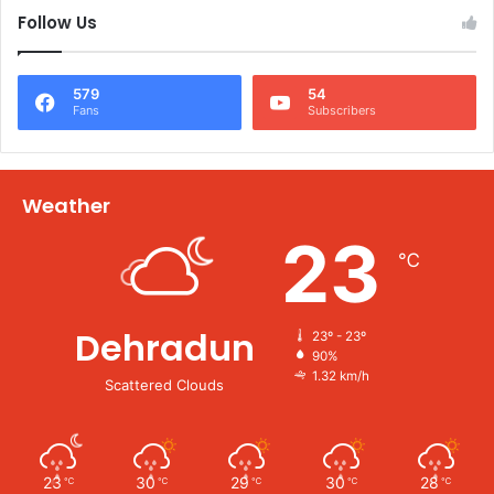
Follow Us
579
54
Fans
Subscribers
Weather
23
℃
Dehradun
23º - 23º
90%
1.32 km/h
Scattered Clouds
23
30
29
30
28
℃
℃
℃
℃
℃