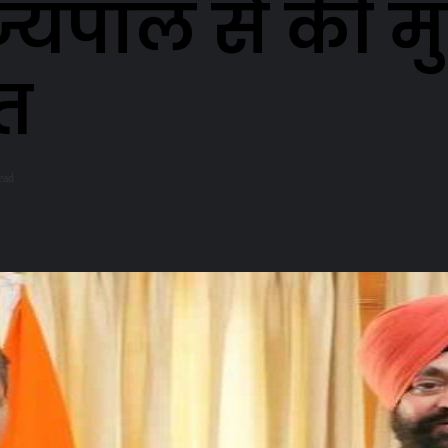
ाज्यपाल से की 
ात
ead