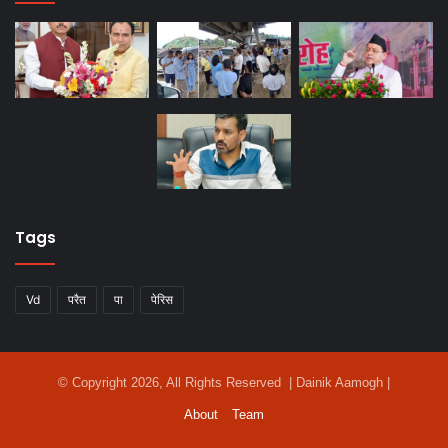
Tags
Vd
परैत
पा
पेरिस
© Copyright 2026, All Rights Reserved | Dainik Aamogh |
About
Team