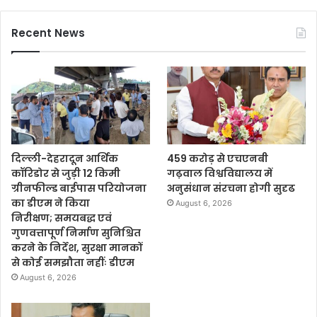
Recent News
दिल्ली-देहरादून आर्थिक
459 करोड़ से एचएनबी
कॉरिडोर से जुड़ी 12 किमी
गढ़वाल विश्वविद्यालय में
ग्रीनफील्ड बाईपास परियोजना
अनुसंधान संरचना होगी सुदृढ
का डीएम ने किया
August 6, 2026
निरीक्षण; समयबद्ध एवं
गुणवत्तापूर्ण निर्माण सुनिश्चित
करने के निर्देश, सुरक्षा मानकों
से कोई समझौता नहींः डीएम
August 6, 2026