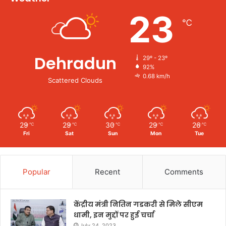
23
℃
Dehradun
29º - 23º
92%
0.68 km/h
Scattered Clouds
29
29
30
29
26
℃
℃
℃
℃
℃
Fri
Sat
Sun
Mon
Tue
Popular
Recent
Comments
केंद्रीय मंत्री नितिन गडकरी से मिले सीएम
धामी, इन मुद्दों पर हुई चर्चा
July 24, 2023