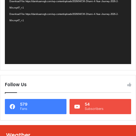
Player
Download File: https://dainikaamogh.com/wp-content/uploads/2026/04/CM-Dhami-4-Year-Journey-2026-2-
Min.mp4?_=1
Download File: https://dainikaamogh.com/wp-content/uploads/2026/04/CM-Dhami-4-Year-Journey-2026-2-
Min.mp4?_=1
Follow Us
579
54
Fans
Subscribers
Weather