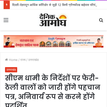
दिल्ली-देहरादून आर्थिक कॉरिडोर से जुड़ी 12 किमी ग्रीनफील्ड बाईपास परियोजना का डीएम ने किया निरीक्षण; समयबद्ध एवं गुणवत्तापूर्ण निर्माण सुनिश्चित करने के निर्देश, सुरक्षा मानकों से कोई समझौता नहींः डीएम
Menu
S
fo
Home
/
राज्य
/
उत्तराखंड
उत्तराखंड
सीएम धामी के निर्देशों पर फेरी-
ठेली वालों को जारी होंगे पहचान
पत्र, अनिवार्य रूप से करने होंगे
प्रदर्शित