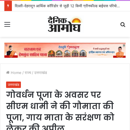
दिल्ली-देहरादून आर्थिक कॉरिडोर से जुड़ी 12 किमी ग्रीनफील्ड बाईपास परियोजना का डीएम ने किया निरीक्षण; समयबद्ध एवं गुणवत्तापूर्ण निर्माण सुनिश्चित करने के निर्देश, सुरक्षा मानकों से कोई समझौता नहींः डीएम
Menu
S
fo
Home
/
राज्य
/
उत्तराखंड
उत्तराखंड
गोवर्धन पूजा के अवसर पर
सीएम धामी ने की गौमाता की
पूजा, गाय माता के सरंक्षण को
लेकर की अपील