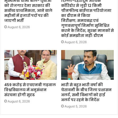
मुख्यमंत्री धामी बोले- युवाओं
दिल्ली-देहरादून आर्थिक
को रोजगार देना सरकार की
कॉरिडोर से जुड़ी 12 किमी
सर्वोच्च प्राथमिकता, आने वाले
ग्रीनफील्ड बाईपास परियोजना
महीनों में हजारों पदों पर की
का डीएम ने किया
जाएगी भर्ती
निरीक्षण; समयबद्ध एवं
गुणवत्तापूर्ण निर्माण सुनिश्चित
August 6, 2026
करने के निर्देश, सुरक्षा मानकों से
कोई समझौता नहींः डीएम
August 6, 2026
459 करोड़ से एचएनबी गढ़वाल
भारी से बहुत भारी वर्षा की
विश्वविद्यालय में अनुसंधान
चेतावनी के बीच जिला प्रशासन
संरचना होगी सुदृढ
अलर्ट, सभी विभागों को हाई
अलर्ट पर रहने के निर्देश
August 6, 2026
August 5, 2026