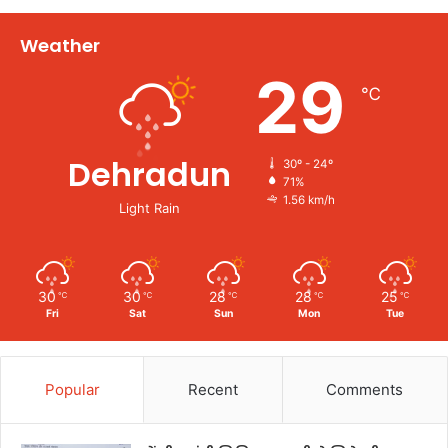
Weather
29
℃
Dehradun
30º - 24º
71%
1.56 km/h
Light Rain
30
30
28
28
25
℃
℃
℃
℃
℃
Fri
Sat
Sun
Mon
Tue
Popular
Recent
Comments