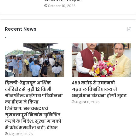
October 19, 2023
Recent News
दिल्ली-देहरादून आर्थिक
459 करोड़ से एचएनबी
कॉरिडोर से जुड़ी 12 किमी
गढ़वाल विश्वविद्यालय में
ग्रीनफील्ड बाईपास परियोजना
अनुसंधान संरचना होगी सुदृढ
का डीएम ने किया
August 6, 2026
निरीक्षण; समयबद्ध एवं
गुणवत्तापूर्ण निर्माण सुनिश्चित
करने के निर्देश, सुरक्षा मानकों
से कोई समझौता नहींः डीएम
August 6, 2026