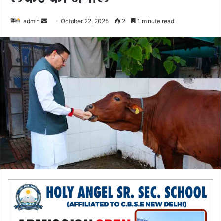
admin
S
October 22, 2025
2
1 minute read
e
n
d
a
n
e
m
a
i
l