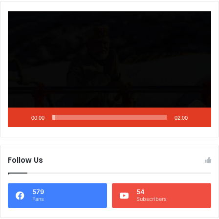
Video
Player
00:00
02:00
Follow Us
579
54
Fans
Subscribers