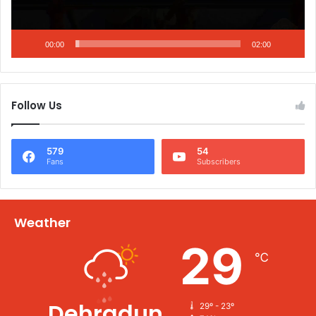
00:00
02:00
Follow Us
579
54
Fans
Subscribers
Weather
29
℃
Dehradun
29º - 23º