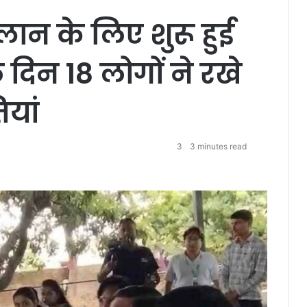
s
्लान के लिए शुरू हुई
e
दिन 18 लोगों ने रखे
यां
3
3 minutes read