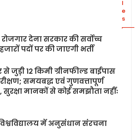
l
e
s
ो रोजगार देना सरकार की सर्वोच्च
 हजारों पदों पर की जाएगी भर्ती
 से जुड़ी 12 किमी ग्रीनफील्ड बाईपास
क्षण; समयबद्ध एवं गुणवत्तापूर्ण
श, सुरक्षा मानकों से कोई समझौता नहींः
श्वविद्यालय में अनुसंधान संरचना