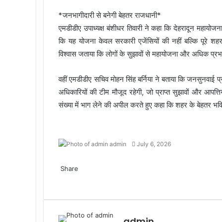
*जनभागीदारी से बनेगी बेहतर राजधानी*
एमडीडीए उपाध्यक्ष बंशीधर तिवारी ने कहा कि देहरादून महायोजन
कि यह योजना केवल सरकारी एजेंसियों की नहीं बल्कि पूरे शहर
विश्वास जताया कि लोगों के सुझावों से महायोजना और अधिक प्र
वहीं एमडीडीए सचिव मोहन सिंह बर्निया ने बताया कि जनसुनवाई प्रक
अधिकारियों की टीम मौजूद रहेगी, जो प्राप्त सुझावों और आपत
संख्या में भाग लेने की अपील करते हुए कहा कि शहर के बेहतर भविष्
admin
S
July 6, 2026
e
F
T
W
T
n
a
Share
w
h
e
d
c
F
i
T
a
l
W
T
a
e
a
t
w
t
e
h
e
n
b
c
t
i
s
g
a
l
e
o
e
e
t
A
r
t
e
m
admin
o
b
r
t
p
a
s
g