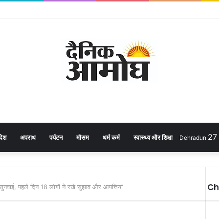
2
देश
अपराध
पर्यटन
मौसम
धर्म कर्म
स्वास्थ्य और शिक्षा
Dehradun
Ch
नसुनवाई, पहले दिन 18 लोगों ने रखे सुझाव और आपत्तियां
C
l
o