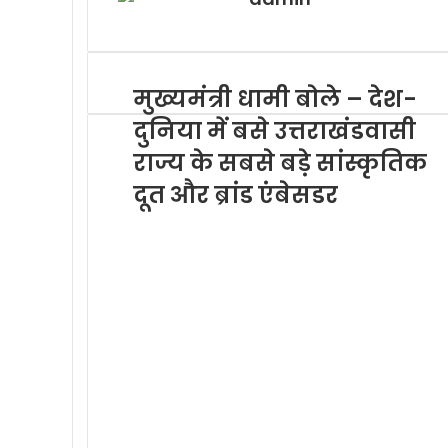
a
k
o
e
p
m
A
r
i
o
r
p
a
l
k
p
m
मुख्यमंत्री धामी बोले – देश-
दुनिया में बसे उत्तराखंडवासी
राज्य के सबसे बड़े सांस्कृतिक
दूत और ब्रांड एंबेसडर