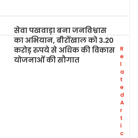
सेवा पखवाड़ा बना जनविश्वास
का अभियान, बीरोंखाल को 3.20
R
करोड़ रुपये से अधिक की विकास
e
योजनाओं की सौगात
l
a
t
e
d
A
r
t
i
c